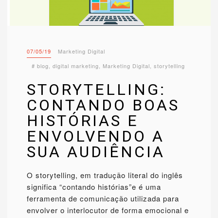
07/05/19
Marketing Digital
#
blog
,
digital marketing
,
Marketing Digital
,
storytelling
STORYTELLING:
CONTANDO BOAS
HISTÓRIAS E
ENVOLVENDO A
SUA AUDIÊNCIA
O storytelling, em tradução literal do inglês
significa “contando histórias”e é uma
ferramenta de comunicação utilizada para
envolver o interlocutor de forma emocional e