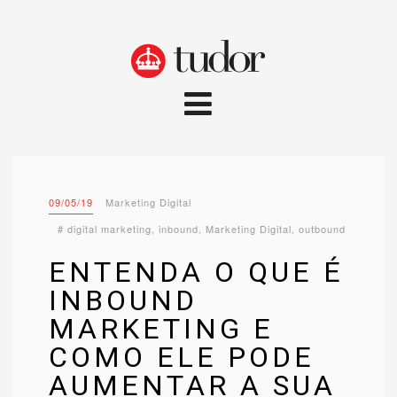
09/05/19
Marketing Digital
#
digital marketing
,
inbound
,
Marketing Digital
,
outbound
ENTENDA O QUE É
INBOUND
MARKETING E
COMO ELE PODE
AUMENTAR A SUA